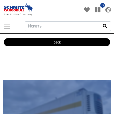
0
back