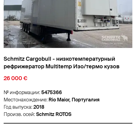
Schmitz Cargobull - низкотемпературный
рефрижератор Cтандарт Изо/термо кузов
18 900 €
№ информации:
5459626
Местонахождение:
Padborg, Дания
Год выпуска:
2018
Произв. осей:
Schmitz ROTOS