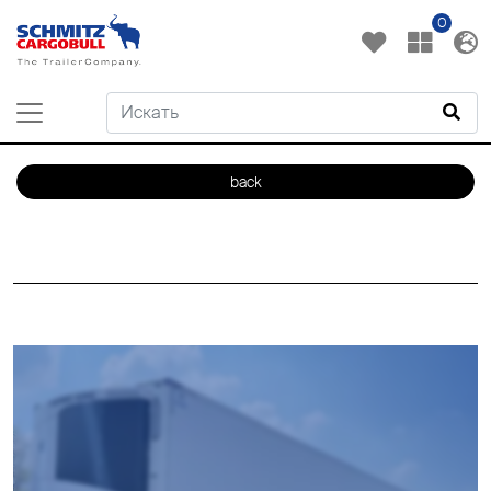
0
back