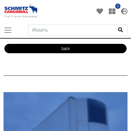
0
back