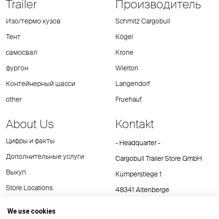
Trailer
Производитель
Изо/термо кузов
Schmitz Cargobull
Тент
Kögel
самосвал
Krone
фургон
Wielton
Контейнерный шасси
Langendorf
other
Fruehauf
About Us
Kontakt
Цифры и факты
- Headquarter -
Дополнительные услуги
Cargobull Trailer Store GmbH
Выкуп
Kümperstiege 1
Store Locations
48341 Altenberge
Tel.: +49 (2558) 81 25 00
We use cookies