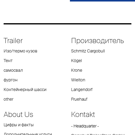
Trailer
Производитель
Изо/термо кузов
Schmitz Cargobull
Тент
Kögel
самосвал
Krone
фургон
Wielton
Контейнерный шасси
Langendorf
other
Fruehauf
About Us
Kontakt
Цифры и факты
- Headquarter -
Дополнительные услуги