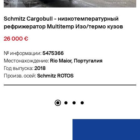
Schmitz Cargobull - низкотемпературный
в
рефрижератор Cтандарт Изо/термо кузов
18 900 €
№ информации:
5459626
Местонахождение:
Padborg, Дания
Год выпуска:
2018
Произв. осей:
Schmitz ROTOS