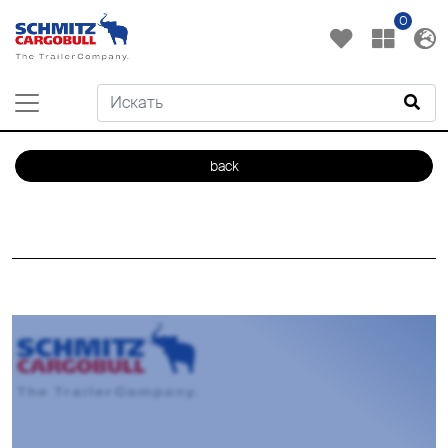
0
back