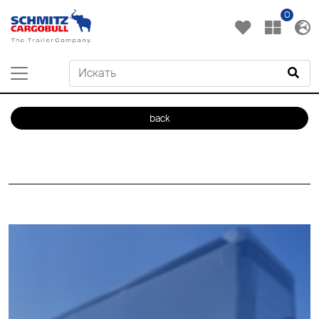
0
back