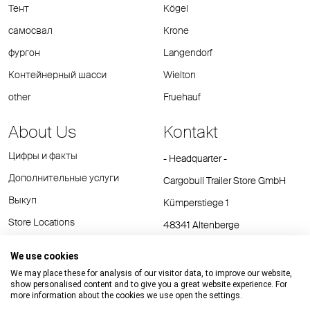
Тент
Kögel
самосвал
Krone
фургон
Langendorf
Контейнерный шасси
Wielton
other
Fruehauf
About Us
Kontakt
Цифры и факты
- Headquarter -
Дополнительные услуги
Cargobull Trailer Store GmbH
Выкуп
Kümperstiege 1
Store Locations
48341 Altenberge
Tel.: +49 (2558) 81 25 00
We use cookies
E-Mail:
cts@cargobull.com
We may place these for analysis of our visitor data, to improve our website,
show personalised content and to give you a great website experience. For
more information about the cookies we use open the settings.