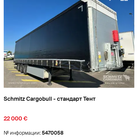
тандарт Тент
Schmitz Cargobull - ст
9 850 €
8
№ информации:
5474007