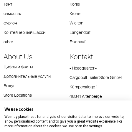
Тент
Kögel
самосвал
Krone
фургон
Wielton
Контейнерный шасси
Langendorf
other
Fruehauf
About Us
Kontakt
Цифры и факты
- Headquarter -
Дополнительные услуги
Cargobull Trailer Store GmbH
Выкуп
Kümperstiege 1
Store Locations
48341 Altenberge
Tel.: +49 (2558) 81 25 00
We use cookies
E-Mail:
cts@cargobull.com
We may place these for analysis of our visitor data, to improve our website,
show personalised content and to give you a great website experience. For
more information about the cookies we use open the settings.