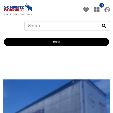
0
back