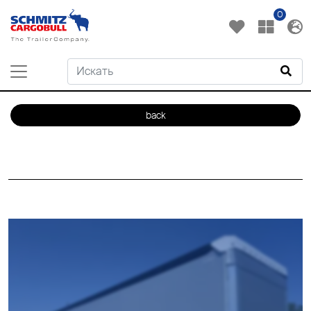
0
back