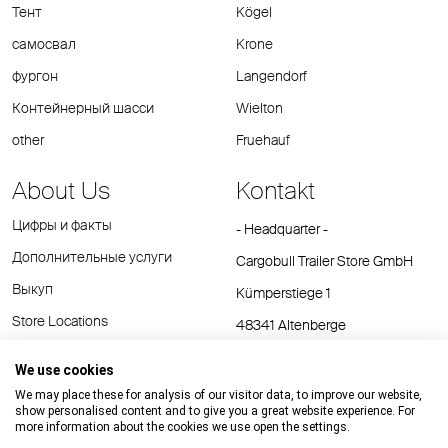
Тент
Kögel
самосвал
Krone
фургон
Langendorf
Контейнерный шасси
Wielton
other
Fruehauf
About Us
Kontakt
Цифры и факты
- Headquarter -
Дополнительные услуги
Cargobull Trailer Store GmbH
Выкуп
Kümperstiege 1
Store Locations
48341 Altenberge
Tel.: +49 (2558) 81 25 00
We use cookies
E-Mail:
cts@cargobull.com
We may place these for analysis of our visitor data, to improve our website,
show personalised content and to give you a great website experience. For
more information about the cookies we use open the settings.