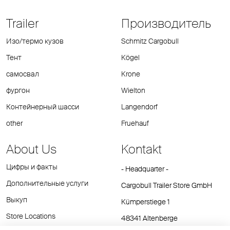
Trailer
Производитель
Изо/термо кузов
Schmitz Cargobull
Тент
Kögel
самосвал
Krone
фургон
Wielton
Контейнерный шасси
Langendorf
other
Fruehauf
About Us
Kontakt
Цифры и факты
- Headquarter -
Дополнительные услуги
Cargobull Trailer Store GmbH
Выкуп
Kümperstiege 1
Store Locations
48341 Altenberge