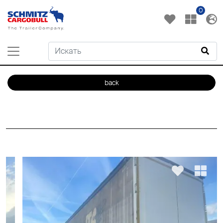
0
back