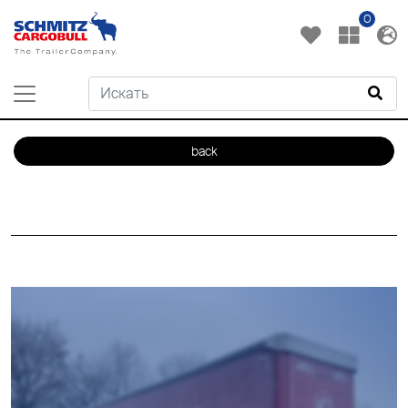
0
back