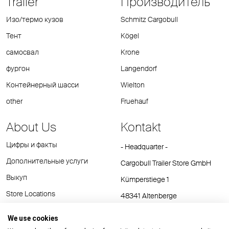
Trailer
Производитель
Изо/термо кузов
Schmitz Cargobull
Тент
Kögel
самосвал
Krone
фургон
Langendorf
Контейнерный шасси
Wielton
other
Fruehauf
About Us
Kontakt
Цифры и факты
- Headquarter -
Дополнительные услуги
Cargobull Trailer Store GmbH
Выкуп
Kümperstiege 1
Store Locations
48341 Altenberge
Tel.: +49 (2558) 81 25 00
We use cookies
E-Mail:
cts@cargobull.com