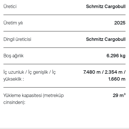
Üretici
Schmitz Cargobull
Üretim yılı
2025
Dingil üreticisi
Schmitz Cargobull
Boş ağırlık
6.296 kg
İç uzunluk / İç genişlik / İç
7.480 m / 2.354 m /
yükseklik :
1.660 m
Yükleme kapasitesi (metreküp
29 m³
cinsinden):