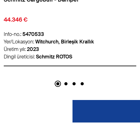
6.900 €
Info-no.:
5488786
Yer/Lokasyon:
Panevėžys, Litvanya
Üretim yılı:
2012
Dingil üreticisi:
BPW