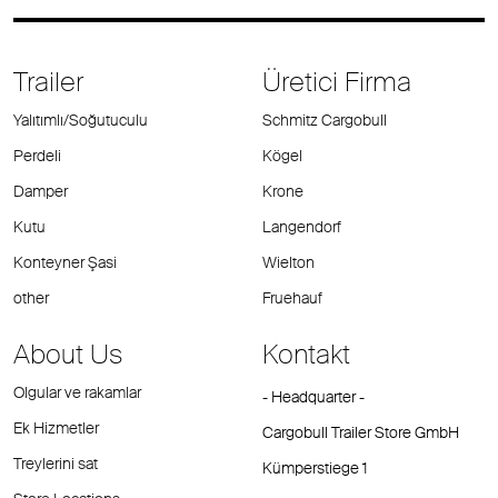
Trailer
Üretici Firma
Yalıtımlı/Soğutuculu
Schmitz Cargobull
Perdeli
Kögel
Damper
Krone
Kutu
Langendorf
Konteyner Şasi
Wielton
other
Fruehauf
About Us
Kontakt
Olgular ve rakamlar
- Headquarter -
Ek Hizmetler
Cargobull Trailer Store GmbH
Treylerini sat
Kümperstiege 1