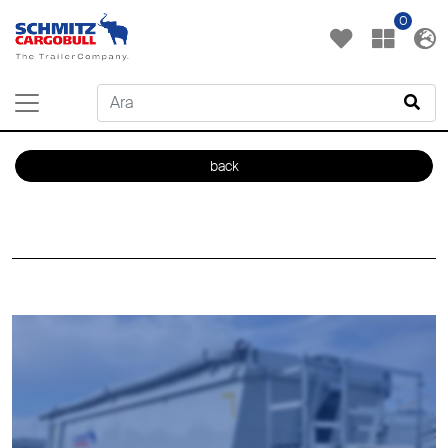
0
back