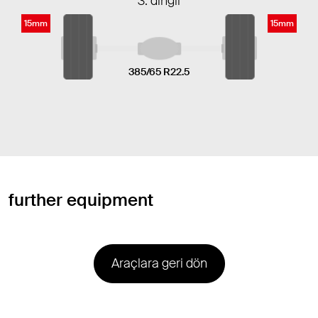
3. dingil
15mm
15mm
385/65 R22.5
further equipment
Araçlara geri dön