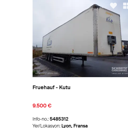
Fruehauf - Kutu
10.500 €
Info-no.:
5486788
Yer/Lokasyon:
Lyon, Fransa