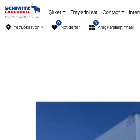
Şirket
Treylerini sat
Contact
inter
0
0
Yer/Lokasyon
Not defteri
Araç karşılaştırması