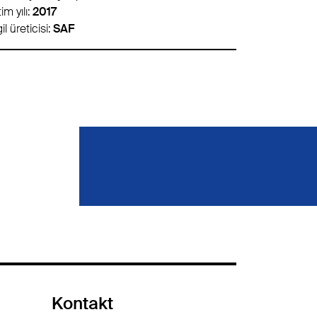
im yılı:
2006
Üretim yılı:
20
il üreticisi:
SMB
Dingil üreticisi
Kontakt