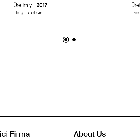
Üretim yılı:
2017
Üret
Dingil üreticisi:
SAF
Ding
ici Firma
About Us