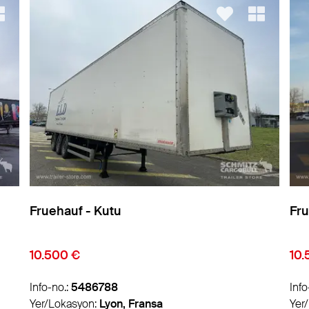
Fruehauf - Kutu
- K
10.500 €
1.3
Info-no.:
5486812
Info
Yer/Lokasyon:
Lyon, Fransa
Yer