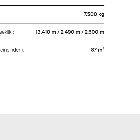
7.500 kg
seklik :
13.410 m / 2.490 m / 2.600 m
cinsinden):
87 m³