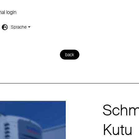
nal login
Sprache
back
Schmi
Kutu