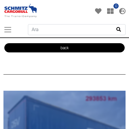
0
back