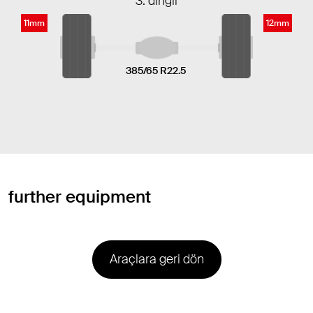
3. dingil
11mm
12mm
385/65 R22.5
further equipment
Araçlara geri dön