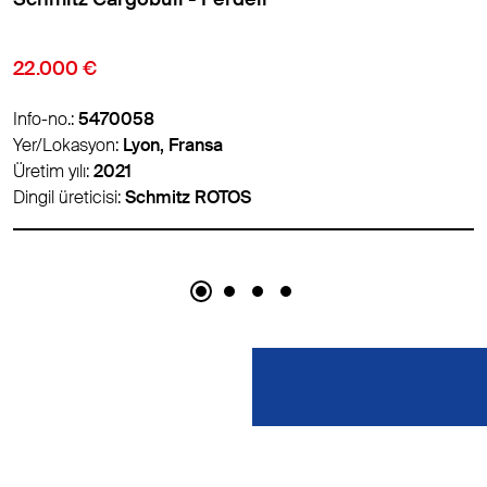
9.850 €
Info-no.:
5474007
Yer/Lokasyon:
Lyon, Fransa
Üretim yılı:
2016
Dingil üreticisi:
Schmitz ROTOS