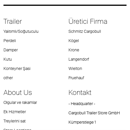
Trailer
Üretici Firma
Yalıtımlı/Soğutuculu
Schmitz Cargobull
Perdeli
Kögel
Damper
Krone
Kutu
Langendorf
Konteyner Şasi
Wielton
other
Fruehauf
About Us
Kontakt
Olgular ve rakamlar
- Headquarter -
Ek Hizmetler
Cargobull Trailer Store GmbH
Treylerini sat
Kümperstiege 1