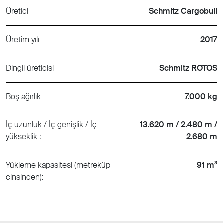
Üretici
Schmitz Cargobull
Üretim yılı
2017
Dingil üreticisi
Schmitz ROTOS
Boş ağırlık
7.000 kg
İç uzunluk / İç genişlik / İç
13.620 m / 2.480 m /
yükseklik :
2.680 m
Yükleme kapasitesi (metreküp
91 m³
cinsinden):