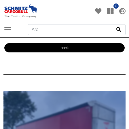
0
back