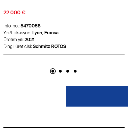
9.850 €
Info-no.:
5474007
Yer/Lokasyon:
Lyon, Fransa
Üretim yılı:
2016
TOS
Dingil üreticisi:
Schmitz ROT