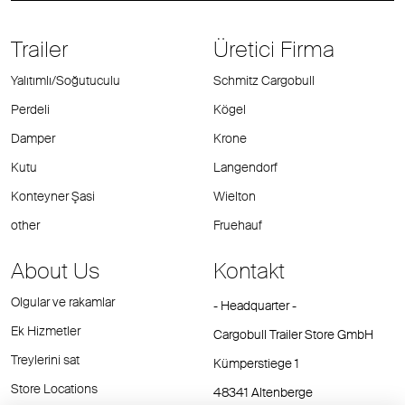
Trailer
Üretici Firma
Yalıtımlı/Soğutuculu
Schmitz Cargobull
Perdeli
Kögel
Damper
Krone
Kutu
Langendorf
Konteyner Şasi
Wielton
other
Fruehauf
About Us
Kontakt
Olgular ve rakamlar
- Headquarter -
Ek Hizmetler
Cargobull Trailer Store GmbH
Treylerini sat
Kümperstiege 1
Store Locations
48341 Altenberge