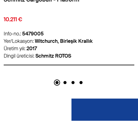
12.950 €
Info-no.:
5494478
Yer/Lokasyon:
Valencia, İspanya
Üretim yılı:
2015
Dingil üreticisi:
-