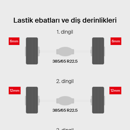
Lastik ebatları ve diş derinlikleri
1. dingil
6mm
6mm
385/65 R22.5
2. dingil
12mm
12mm
385/65 R22.5