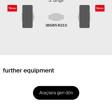
3. dingil
11mm
9mm
385/65 R22.5
further equipment
Araçlara geri dön