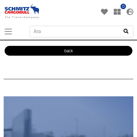
0
back