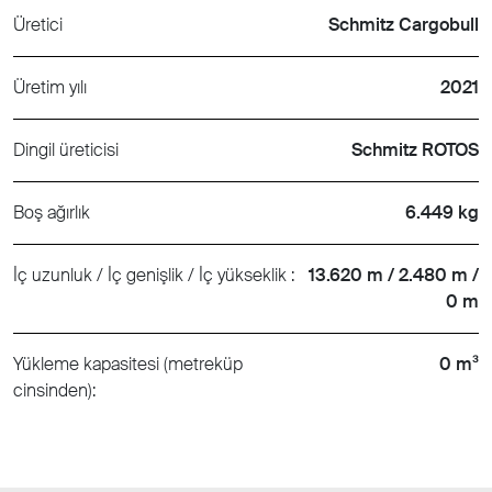
Üretici
Schmitz Cargobull
Üretim yılı
2021
Dingil üreticisi
Schmitz ROTOS
Boş ağırlık
6.449 kg
İç uzunluk / İç genişlik / İç yükseklik :
13.620 m / 2.480 m /
0 m
Yükleme kapasitesi (metreküp
0 m³
cinsinden):