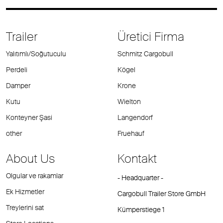
Trailer
Üretici Firma
Yalıtımlı/Soğutuculu
Schmitz Cargobull
Perdeli
Kögel
Damper
Krone
Kutu
Wielton
Konteyner Şasi
Langendorf
other
Fruehauf
About Us
Kontakt
Olgular ve rakamlar
- Headquarter -
Ek Hizmetler
Cargobull Trailer Store GmbH
Treylerini sat
Kümperstiege 1