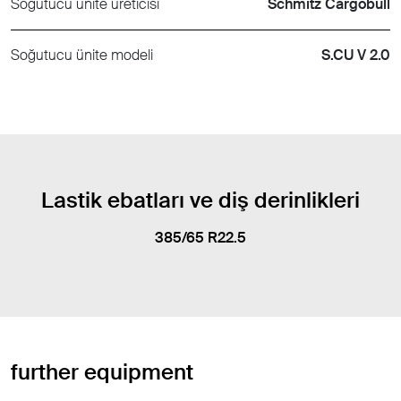
Soğutucu ünite üreticisi
Schmitz Cargobull
Soğutucu ünite modeli
S.CU V 2.0
Lastik ebatları ve diş derinlikleri
385/65 R22.5
further equipment