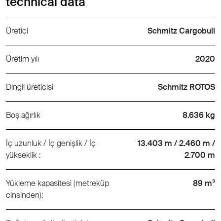
technical data
Üretici
Schmitz Cargobull
Üretim yılı
2020
Dingil üreticisi
Schmitz ROTOS
Boş ağırlık
8.636 kg
İç uzunluk / İç genişlik / İç
13.403 m / 2.460 m /
yükseklik :
2.700 m
Yükleme kapasitesi (metreküp
89 m³
cinsinden):