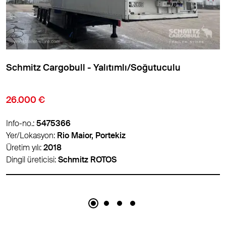
lıtımlı/Soğutuculu
Schmitz Cargobull - Yal
18.900 €
Info-no.:
5459626
ortekiz
Yer/Lokasyon:
Padborg, Da
Üretim yılı:
2018
TOS
Dingil üreticisi:
Schmitz ROT