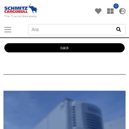
0
back