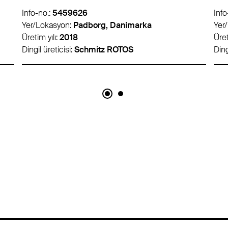
Info-no.:
5484552
Info
Yer/Lokasyon:
Lyon, Fransa
Yer
Üretim yılı:
2019
Üret
Dingil üreticisi:
Schmitz ROTOS
Ding