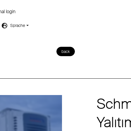
nal login
Sprache
back
Schmi
Yalıt