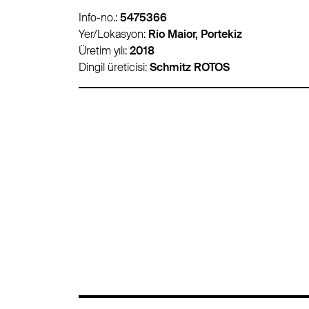
Info-no.:
5459626
Yer/Lokasyon:
Padborg, Danimarka
Üretim yılı:
2018
Dingil üreticisi:
Schmitz ROTOS