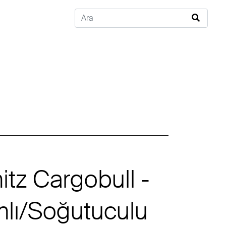
tz Cargobull -
ımlı/Soğutuculu