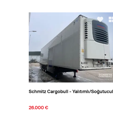
Soğutuculu
Schmitz Cargobull - Yalıtımlı/Soğutucu
18.900 €