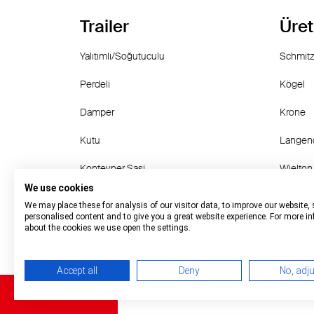
Trailer
Üret
Yalıtımlı/Soğutuculu
Schmitz
Perdeli
Kögel
Damper
Krone
Kutu
Langen
Konteyner Şasi
Wielton
We use cookies
other
Carnehl
We may place these for analysis of our visitor data, to improve our website,
personalised content and to give you a great website experience. For more i
about the cookies we use open the settings.
Accept all
Deny
No, adj