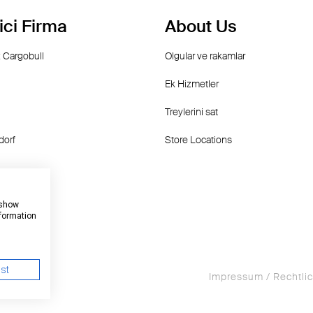
ici Firma
About Us
 Cargobull
Olgular ve rakamlar
Ek Hizmetler
Treylerini sat
dorf
Store Locations
 show
nformation
ust
Impressum / Rechtli