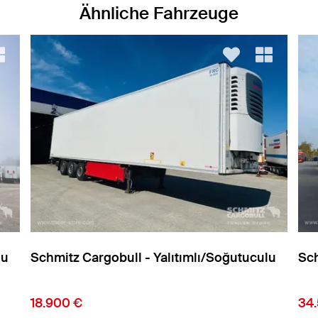
Ähnliche Fahrzeuge
lu
Schmitz Cargobull - Yalıtımlı/Soğutuculu
Sch
34.500 €
26