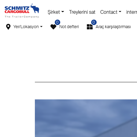
Şirket
Treylerini sat
Contact
inter
0
0
Yer/Lokasyon
Not defteri
Araç karşılaştırması