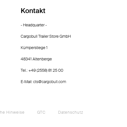
Kontakt
- Headquarter -
Cargobull Trailer Store GmbH
Kümperstiege 1
48341 Altenberge
Tel.: +49 (2558) 81 25 00
E-Mail:
cts@cargobull.com
che Hinweise
GTC
Datenschutz