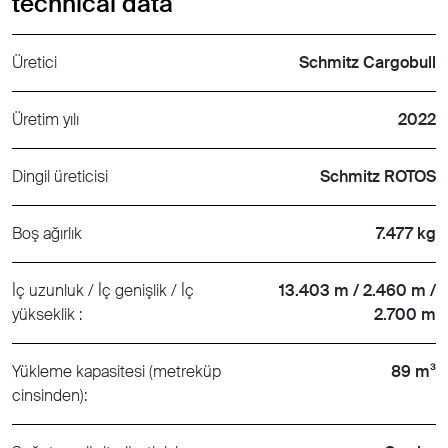
technical data
Üretici
Schmitz Cargobull
Üretim yılı
2022
Dingil üreticisi
Schmitz ROTOS
Boş ağırlık
7.477 kg
İç uzunluk / İç genişlik / İç
13.403 m / 2.460 m /
yükseklik :
2.700 m
Yükleme kapasitesi (metreküp
89 m³
cinsinden):