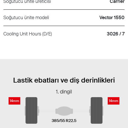
Soğutucu ünite üreticisi
Carrier
Soğutucu ünite modeli
Vector 1550
Cooling Unit Hours (D/E)
3026 / 7
Lastik ebatları ve diş derinlikleri
1. dingil
14mm
14mm
385/55 R22.5