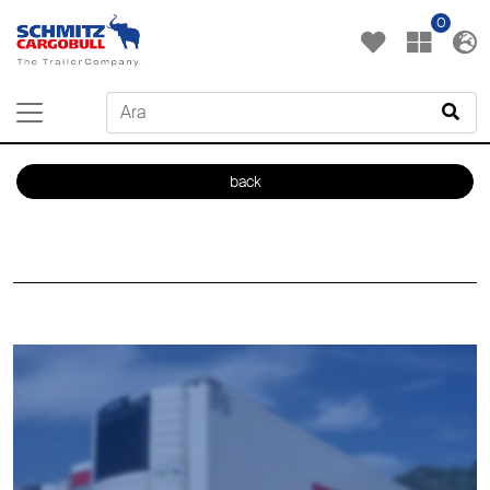
0
back