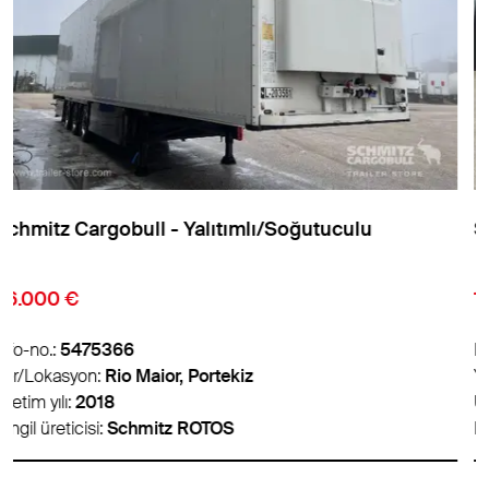
Schmitz Cargobull - Yalıtımlı/Soğutuculu
18.900 €
Info-no.:
5459626
Yer/Lokasyon:
Padborg, Danimarka
Üretim yılı:
2018
Dingil üreticisi:
Schmitz ROTOS