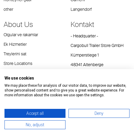
other
Langendorf
About Us
Kontakt
Olgular ve rakamlar
- Headquarter -
Ek Hizmetler
Cargobull Trailer Store GmbH
Treylerini sat
Kümperstiege 1
Store Locations
48341 Altenberge
Tel.: +49 (2558) 81 25 00
We use cookies
E-Mail:
cts@cargobull.com
We may place these for analysis of our visitor data, to improve our website,
show personalised content and to give you a great website experience. For
more information about the cookies we use open the settings.
Accept all
Deny
Impressum / Rechtliche Hinweise
GTC
Datenschutz
No, adjust