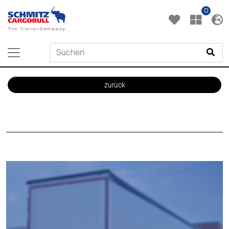
0
zurück