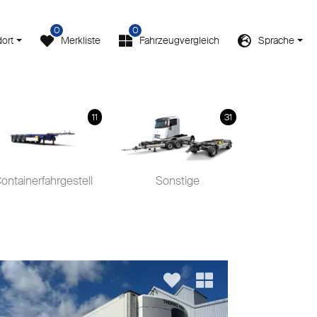
0
0
ort
Merkliste
Fahrzeugvergleich
Sprache
11
31
ontainerfahrgestell
Sonstige