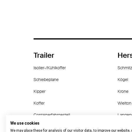
Trailer
Hers
Isolier-/Kühlkoffer
Schmitz
Schiebeplane
Kögel
Kipper
Krone
Koffer
Wielton
Containerfahrgestell
Langen
We use cookies
Sonstige
Fruehau
We may place these for analysis of our visitor data, to improve our website,