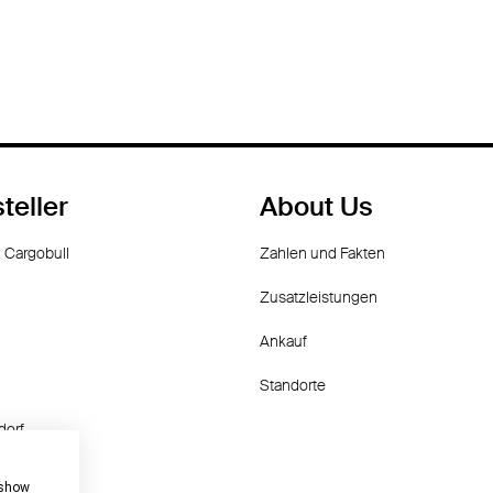
teller
About Us
 Cargobull
Zahlen und Fakten
Zusatzleistungen
Ankauf
Standorte
dorf
f
 show