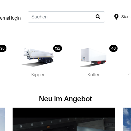
Stand
ternal login
338
132
46
Kipper
Koffer
C
Neu im Angebot