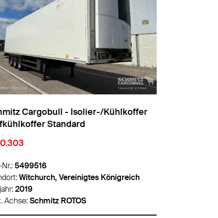
mitz Cargobull - Isolier-/Kühlkoffer
Schmitz Ca
fkühlkoffer Standard
30.303
€ 9.500
-Nr.:
5499516
Info-Nr.:
5499
ndort:
Witchurch, Vereinigtes Königreich
Standort:
Buk
jahr:
2019
Baujahr:
2017
t. Achse:
Schmitz ROTOS
Hrst. Achse:
S