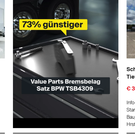
Sch
Tie
€ 
Info
Sta
Bau
Hrs