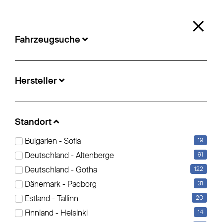
0
×
Fahrzeugsuche
Fahrzeugsuche
Hersteller
Standort:
Salzburg
Standort
Es stehen keine Artikel entsprechend der Auswahl bereit.
Bulgarien - Sofia
19
Deutschland - Altenberge
91
Deutschland - Gotha
122
Dänemark - Padborg
31
Estland - Tallinn
20
Finnland - Helsinki
14