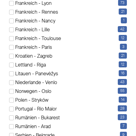
Frankreich - Lyon
73
Frankreich - Rennes
21
Frankreich - Nancy
1
Trailer
Hersteller
Frankreich - Lille
42
Isolier-/Kühlkoffer
Schmitz Cargobull
Frankreich - Toulouse
12
Schiebeplane
Kögel
Frankreich - Paris
3
Kipper
Krone
Kroatien - Zagreb
21
Lettland - Riga
12
Koffer
Carnehl
Litauen - Panevėžys
16
Containerfahrgestell
Langendorf
Niederlande - Venlo
43
Sonstige
Wielton
Norwegen - Oslo
55
About Us
Kontakt
Polen - Stryków
14
Portugal - Rio Maior
28
Zahlen und Fakten
- Headquarter -
Rumänien - Bukarest
23
Zusatzleistungen
Cargobull Trailer Store GmbH
Rumänien - Arad
7
Ankauf
Kümperstiege 1
Serbien - Belgrade
9