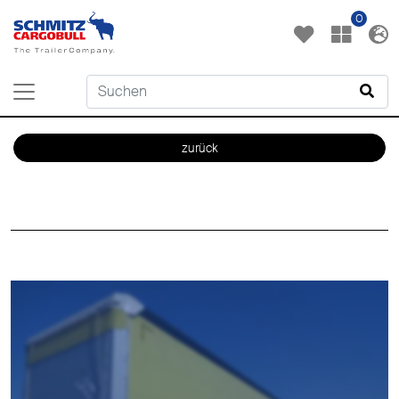
0
zurück