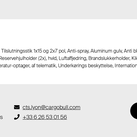
S, Tilslutningsstik 1x15 og 2x7 pol, Anti-spray, Aluminum gulv, An
ervehjulholder (2x), hvid, Luftaffjedring, Brandslukkerholder, Kil
ratur-optager, af telematik, Underkørings beskyttelse, Internation
cts.lyon@cargobull.com
es
+33 6 26 53 01 56