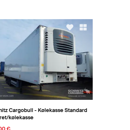
mitz Cargobull - Kølekasse Standard
Schmitz Ca
leret/kølekasse
Isoleret/kø
.000 €
26.000 €