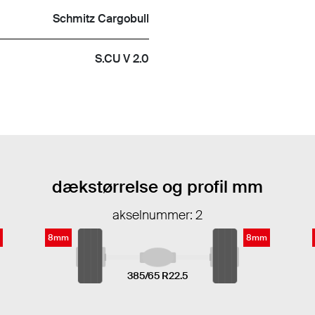
Schmitz Cargobull
S.CU V 2.0
dækstørrelse og profil mm
akselnummer: 2
8mm
8mm
385/65 R22.5