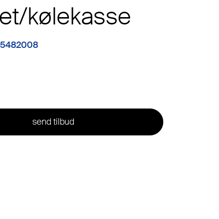
ret/kølekasse
 5482008
send tilbud