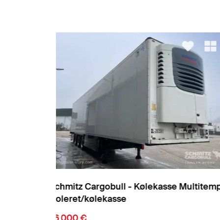
 Multitemp
Schmitz Cargobull - Kølekasse Standar
Isoleret/kølekasse
18.900 €