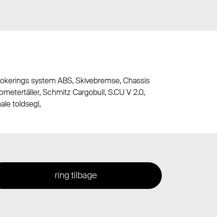
ti blokerings system ABS, Skivebremse, Chassis
ometertäller, Schmitz Cargobull, S.CU V 2.0,
ale toldsegl,
ring tilbage