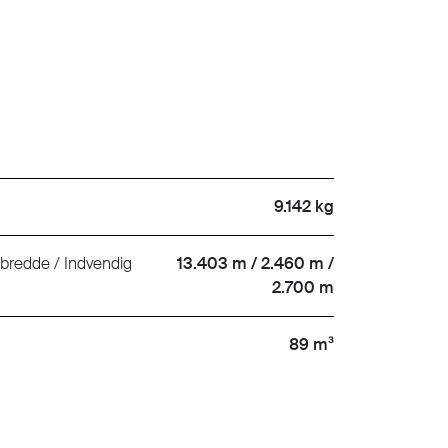
9.142 kg
 bredde / Indvendig
13.403 m / 2.460 m /
2.700 m
89 m³