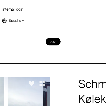
internal login
Sprache
back
Schmi
Kølek