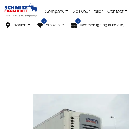
Company
Sell your Trailer
Contact
0
0
lokation
huskeliste
sammenligning af køretøj