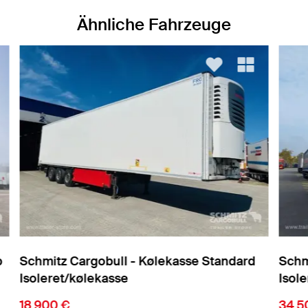
Ähnliche Fahrzeuge
d
Schmitz Cargobull - Kølekasse Standard
Sch
Isoleret/kølekasse
Iso
34.500 €
26