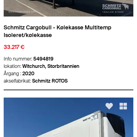
Schmitz Cargobull - Kølekasse Multitemp
Isoleret/kølekasse
33.217 €
Info nummer:
5494819
lokation:
Witchurch, Storbritannien
Årgang :
2020
akselfabrikat:
Schmitz ROTOS