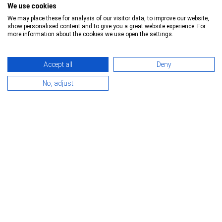
We use cookies
We may place these for analysis of our visitor data, to improve our website,
show personalised content and to give you a great website experience. For
more information about the cookies we use open the settings.
Accept all
Deny
No, adjust
Schmitz Cargobull - Kølekasse Standard
Isoleret/kølekasse
32.350 €
Info nummer:
5494886
lokation:
Venlo, Holland
Årgang :
2020
akselfabrikat:
SAF