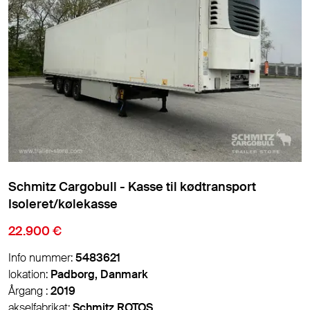
Schmitz Cargobull - Kasse til kødtransport
Isoleret/kølekasse
22.900 €
Info nummer:
5483621
lokation:
Padborg, Danmark
Årgang :
2019
akselfabrikat:
Schmitz ROTOS