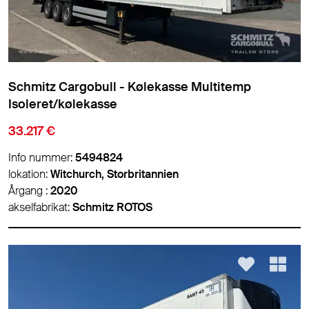
Schmitz Cargobull - Kølekasse Multitemp
Isoleret/kølekasse
33.217 €
Info nummer:
5494824
lokation:
Witchurch, Storbritannien
Årgang :
2020
akselfabrikat:
Schmitz ROTOS