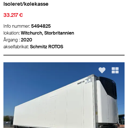
Isoleret/kølekasse
33.217 €
Info nummer:
5494825
lokation:
Witchurch, Storbritannien
Årgang :
2020
akselfabrikat:
Schmitz ROTOS