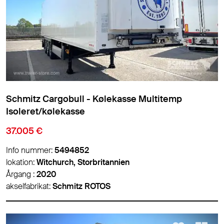
Schmitz Cargobull - Kølekasse Multitemp
Isoleret/kølekasse
37.005 €
Info nummer:
5494852
lokation:
Witchurch, Storbritannien
Årgang :
2020
akselfabrikat:
Schmitz ROTOS