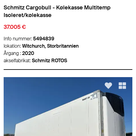
Schmitz Cargobull - Kølekasse Multitemp
Isoleret/kølekasse
37.005 €
Info nummer:
5494839
lokation:
Witchurch, Storbritannien
Årgang :
2020
akselfabrikat:
Schmitz ROTOS