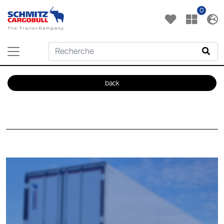
0
back