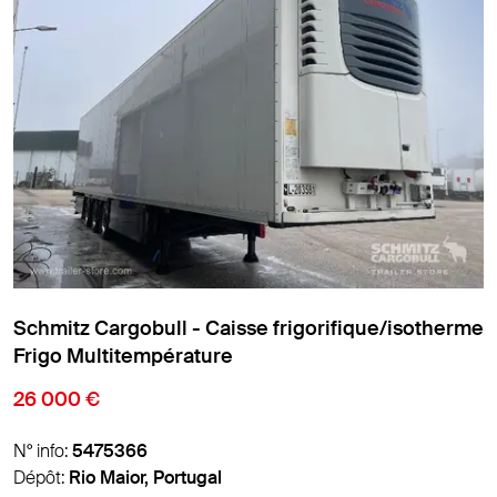
erme
Schmitz Cargobull - Caisse frigorifique/isothe
Frigo standard
18 900 €
N° info:
5459626
Dépôt:
Padborg, Danemark