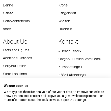
Benne
Krone
Caisse
Langendorf
Porte-conteneurs
Wielton
other
Fruehauf
About Us
Kontakt
Facts and Figures
- Headquarter -
Additional Services
Cargobull Trailer Store GmbH
Sell your Trailer
Kümperstiege 1
Store Locations
48341 Altenberge
Tel.: +49 (2558) 81 25 00
We use cookies
E-Mail:
cts@cargobull.com
We may place these for analysis of our visitor data, to improve our website,
show personalised content and to give you a great website experience. For
more information about the cookies we use open the settings.