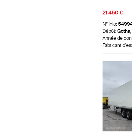
21 450 €
N° info:
5499
Dépôt:
Gotha,
Année de cons
Fabricant d'es