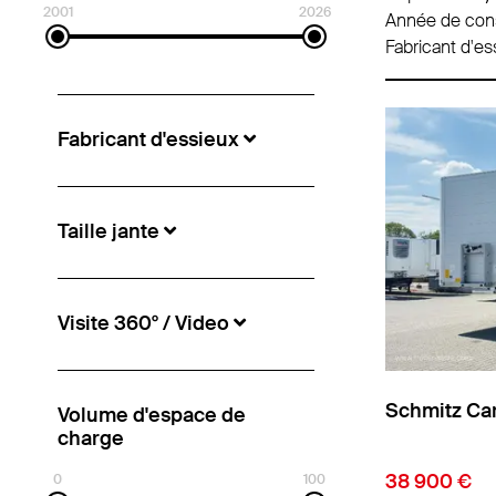
2001
2026
Année de cons
Fabricant d'es
Fabricant d'essieux
Taille jante
Visite 360° / Video
Schmitz Car
Volume d'espace de
charge
38 900 €
0
100