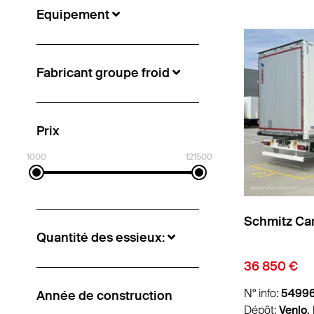
Equipement
Fabricant groupe froid
Prix
1000
121500
Schmitz Car
Quantité des essieux:
36 850 €
N° info:
5499
Année de construction
Dépôt:
Venlo,