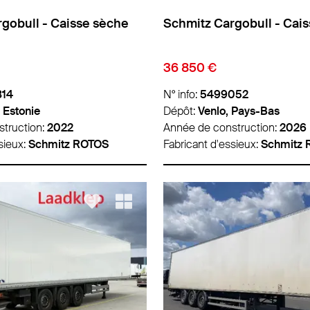
gobull - Caisse sèche
Schmitz Cargobull - Cai
36 850 €
814
N° info:
5499052
, Estonie
Dépôt:
Venlo, Pays-Bas
truction:
2022
Année de construction:
2026
sieux:
Schmitz ROTOS
Fabricant d'essieux:
Schmitz