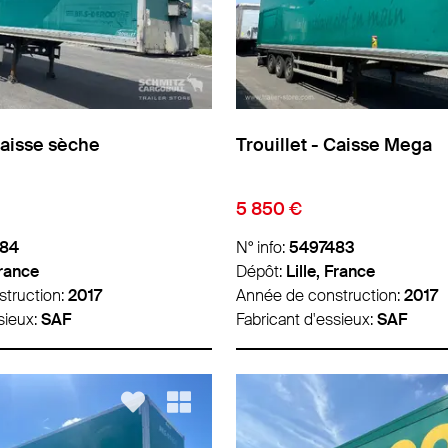
Caisse sèche
Trouillet - Caisse Mega
5 850 €
484
N° info:
5497483
France
Dépôt:
Lille, France
truction:
2017
Année de construction:
2017
sieux:
SAF
Fabricant d'essieux:
SAF