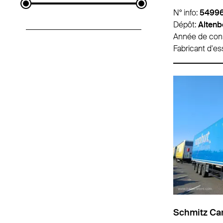
N° info:
5499
Dépôt:
Altenb
Année de cons
Fabricant d'es
Schmitz Car