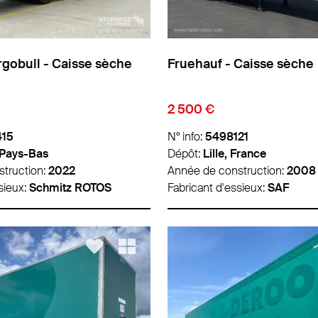
gobull - Caisse sèche
Fruehauf - Caisse sèche
2 500 €
415
N° info:
5498121
 Pays-Bas
Dépôt:
Lille, France
truction:
2022
Année de construction:
2008
sieux:
Schmitz ROTOS
Fabricant d'essieux:
SAF