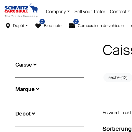
Company
Sell your Trailer
Contact
0
0
Dépôt
Bloc-note
Comparaison de véhicule
Cais
Caisse
sèche (42)
Marque
Es werden akt
Dépôt
Sortierung