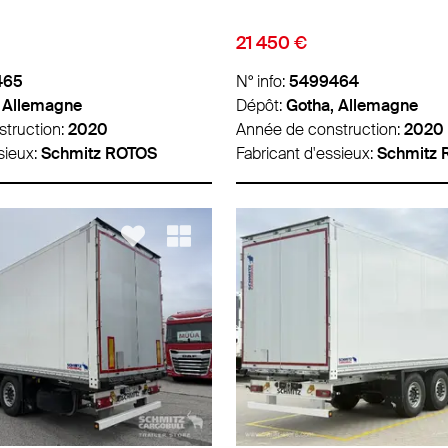
21 450 €
465
N° info:
5499464
 Allemagne
Dépôt:
Gotha, Allemagne
truction:
2020
Année de construction:
2020
sieux:
Schmitz ROTOS
Fabricant d'essieux:
Schmitz