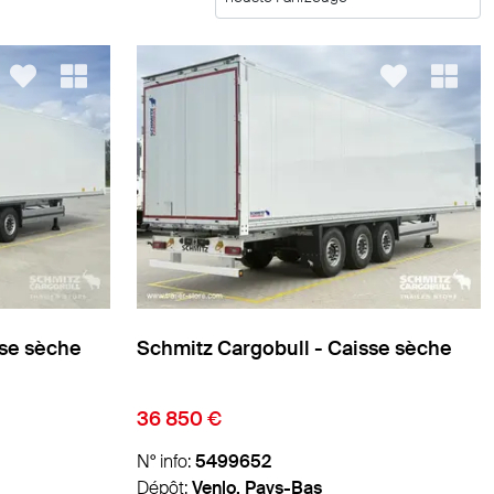
sse sèche
Schmitz Cargobull - Caisse sèche
36 850 €
N° info:
5499652
Dépôt:
Venlo, Pays-Bas