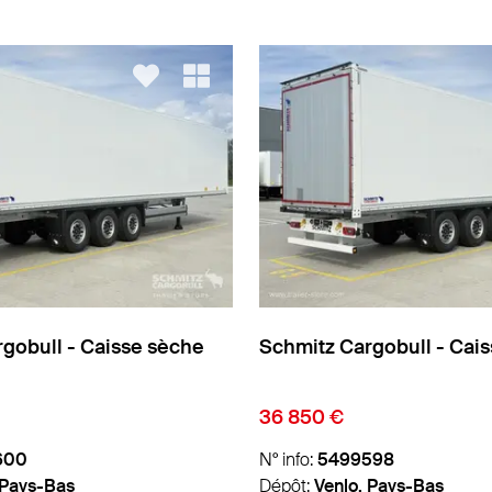
gobull - Caisse sèche
Schmitz Cargobull - Cai
36 850 €
600
N° info:
5499598
 Pays-Bas
Dépôt:
Venlo, Pays-Bas