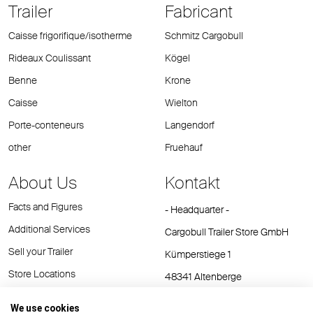
Trailer
Fabricant
Caisse frigorifique/isotherme
Schmitz Cargobull
Rideaux Coulissant
Kögel
Benne
Krone
Caisse
Wielton
Porte-conteneurs
Langendorf
other
Fruehauf
About Us
Kontakt
Facts and Figures
- Headquarter -
Additional Services
Cargobull Trailer Store GmbH
Sell your Trailer
Kümperstiege 1
Store Locations
48341 Altenberge
Tel.: +49 (2558) 81 25 00
We use cookies