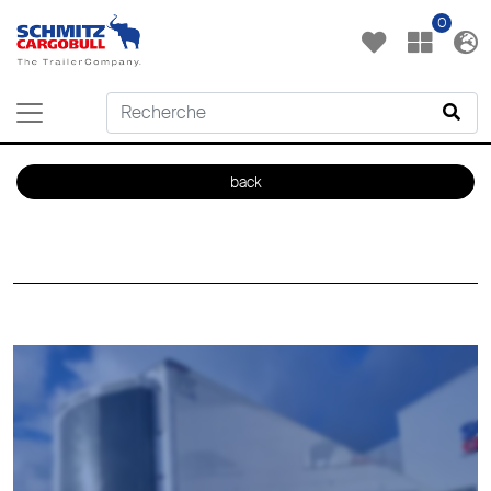
0
back