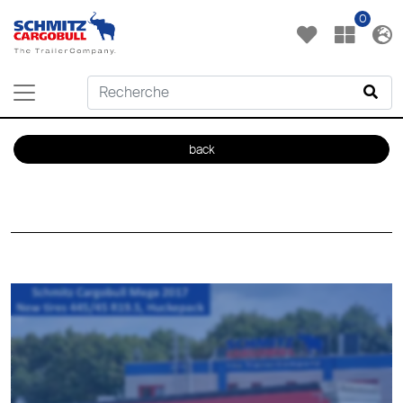
0
back