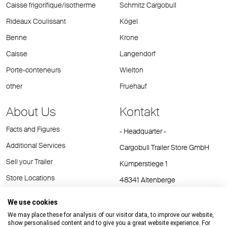
Caisse frigorifique/isotherme
Schmitz Cargobull
Rideaux Coulissant
Kögel
Benne
Krone
Caisse
Langendorf
Porte-conteneurs
Wielton
other
Fruehauf
About Us
Kontakt
Facts and Figures
- Headquarter -
Additional Services
Cargobull Trailer Store GmbH
Sell your Trailer
Kümperstiege 1
Store Locations
48341 Altenberge
Tel.: +49 (2558) 81 25 00
We use cookies
E-Mail:
cts@cargobull.com
We may place these for analysis of our visitor data, to improve our website,
show personalised content and to give you a great website experience. For