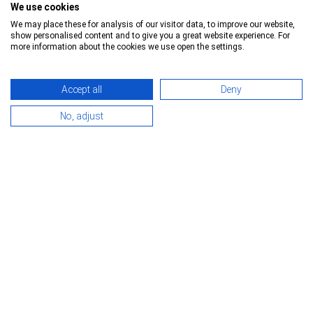
We use cookies
We may place these for analysis of our visitor data, to improve our website,
show personalised content and to give you a great website experience. For
more information about the cookies we use open the settings.
Accept all
Deny
No, adjust
Schmitz Cargobull - Šaldytuvai standartinis
šaldytuvas
27.000 €
Numeris:
5499191
Padalinys:
Rio Maior, Portugalija
Gamybos metai:
2017
Ašių gamintojas:
Schmitz ROTOS