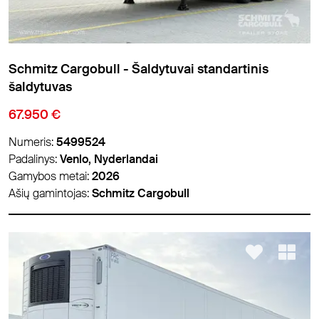
Schmitz Cargobull - Šaldytuvai standartinis
šaldytuvas
67.950 €
Numeris:
5499524
Padalinys:
Venlo, Nyderlandai
Gamybos metai:
2026
Ašių gamintojas:
Schmitz Cargobull