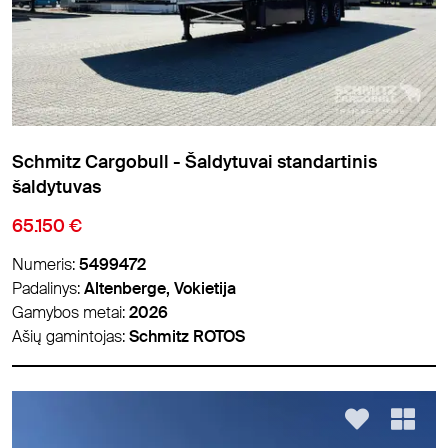
Schmitz Cargobull - Šaldytuvai standartinis
šaldytuvas
65.150 €
Numeris:
5499472
Padalinys:
Altenberge, Vokietija
Gamybos metai:
2026
Ašių gamintojas:
Schmitz ROTOS