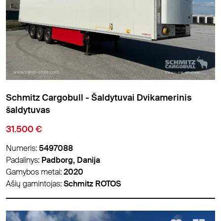
Schmitz Cargobull - Šaldytuvai Dvikamerinis
šaldytuvas
31.500 €
Numeris:
5497088
Padalinys:
Padborg, Danija
Gamybos metai:
2020
Ašių gamintojas:
Schmitz ROTOS