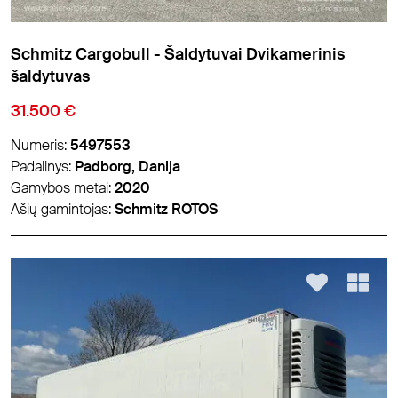
Schmitz Cargobull - Šaldytuvai Dvikamerinis
šaldytuvas
31.500 €
Numeris:
5497553
Padalinys:
Padborg, Danija
Gamybos metai:
2020
Ašių gamintojas:
Schmitz ROTOS