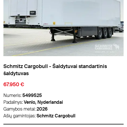
Schmitz Cargobull - Šaldytuvai standartinis
šaldytuvas
67.950 €
Numeris:
5499525
Padalinys:
Venlo, Nyderlandai
Gamybos metai:
2026
Ašių gamintojas:
Schmitz Cargobull