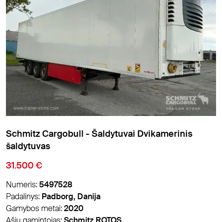
Schmitz Cargobull - Šaldytuvai Dvikamerinis
šaldytuvas
31.500 €
Numeris:
5497528
Padalinys:
Padborg, Danija
Gamybos metai:
2020
Ašių gamintojas:
Schmitz ROTOS