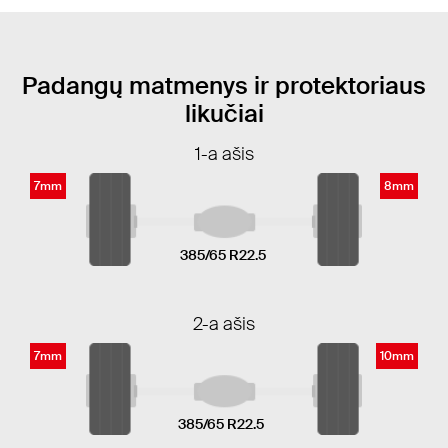
Padangų matmenys ir protektoriaus
likučiai
1-a ašis
7mm
8mm
385/65 R22.5
2-a ašis
7mm
10mm
385/65 R22.5