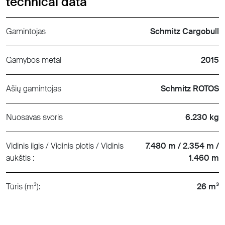
technical data
Gamintojas
Schmitz Cargobull
Gamybos metai
2015
Ašių gamintojas
Schmitz ROTOS
Nuosavas svoris
6.230 kg
Vidinis ilgis / Vidinis plotis / Vidinis
7.480 m / 2.354 m /
aukštis :
1.460 m
Tūris (m³):
26 m³