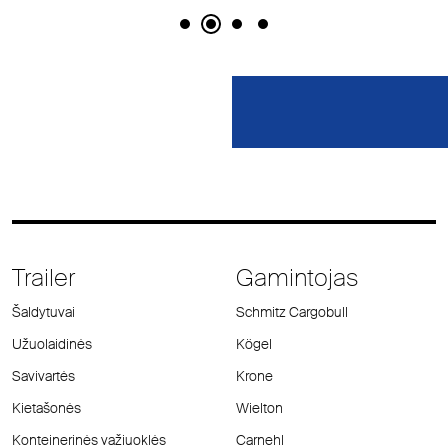
Trailer
Gamintojas
Šaldytuvai
Schmitz Cargobull
Užuolaidinės
Kögel
Savivartės
Krone
Kietašonės
Wielton
Konteinerinės važiuoklės
Carnehl