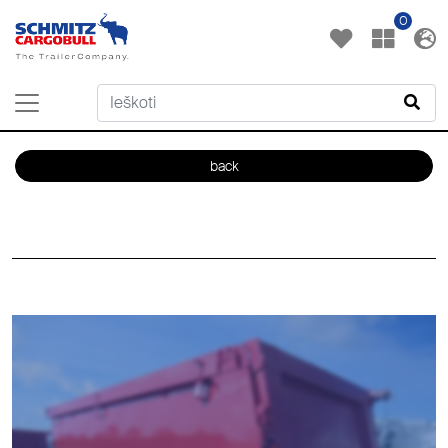
0
back