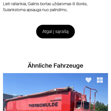
Lieti ratlankiai, Galinis bortas uždaromas iš išorės,
Sulankstoma apsauga nuo palindimo,
Atgal į sąrašą
Ähnliche Fahrzeuge