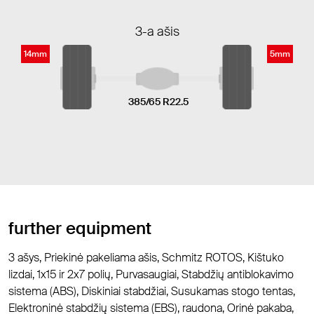
3-a ašis
14mm
5mm
385/65 R22.5
further equipment
3 ašys, Priekinė pakeliama ašis, Schmitz ROTOS, Kištuko
lizdai, 1x15 ir 2x7 polių, Purvasaugiai, Stabdžių antiblokavimo
sistema (ABS), Diskiniai stabdžiai, Susukamas stogo tentas,
Elektroninė stabdžių sistema (EBS), raudona, Orinė pakaba,