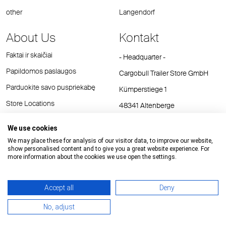
other
Langendorf
About Us
Kontakt
Faktai ir skaičiai
- Headquarter -
Papildomos paslaugos
Cargobull Trailer Store GmbH
Parduokite savo puspriekabę
Kümperstiege 1
Store Locations
48341 Altenberge
Tel.: +49 (2558) 81 25 00
We use cookies
E-Mail:
cts@cargobull.com
We may place these for analysis of our visitor data, to improve our website,
show personalised content and to give you a great website experience. For
more information about the cookies we use open the settings.
Accept all
Deny
Impressum / Rechtliche Hinweise
GTC
Datenschutz
No, adjust