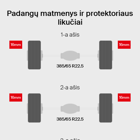
Padangų matmenys ir protektoriaus
likučiai
1-a ašis
16mm
16mm
385/65 R22.5
2-a ašis
16mm
16mm
385/65 R22.5