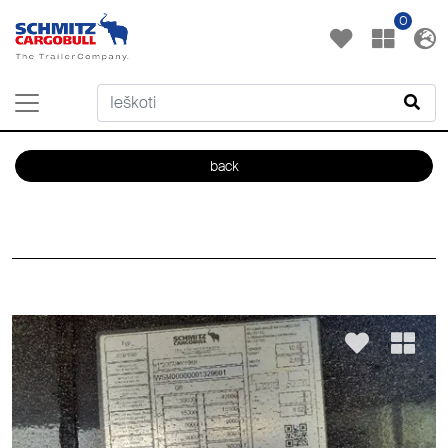
0
back