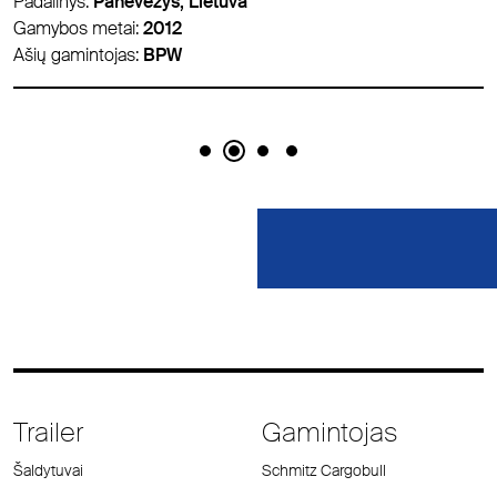
Padalinys:
Panevėžys, Lietuva
Gamybos metai:
2012
Ašių gamintojas:
BPW
Trailer
Gamintojas
Šaldytuvai
Schmitz Cargobull