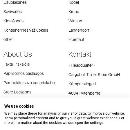
Užuolaidinės
Kögel
Savivartės
Krone
Kietašonės
Wielton
Konteinerinės važiuoklės
Langendorf
other
Fruehauf
About Us
Kontakt
Faktai ir skaičiai
- Headquarter -
Papildomos paslaugos
Cargobull Trailer Store GmbH
Parduokite savo puspriekabę
Kümperstiege 1
Store Locations
48341 Altenberge
Tel.: +49 (2558) 81 25 00
We use cookies
E-Mail:
cts@cargobull.com
We may place these for analysis of our visitor data, to improve our website,
show personalised content and to give you a great website experience. For
more information about the cookies we use open the settings.