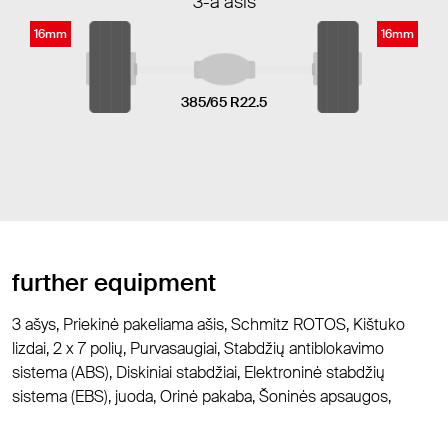
3-a ašis
16mm
16mm
385/65 R22.5
further equipment
3 ašys, Priekinė pakeliama ašis, Schmitz ROTOS, Kištuko
lizdai, 2 x 7 polių, Purvasaugiai, Stabdžių antiblokavimo
sistema (ABS), Diskiniai stabdžiai, Elektroninė stabdžių
sistema (EBS), juoda, Orinė pakaba, Šoninės apsaugos,