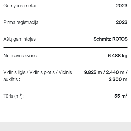
Gamybos metai
2023
Pirma registracija
2023
Ašių gamintojas
Schmitz ROTOS
Nuosavas svoris
6.488 kg
Vidinis ilgis / Vidinis plotis / Vidinis
9.825 m / 2.440 m /
aukštis :
2.300 m
Tūris (m³):
55 m³