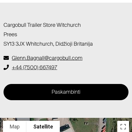
Cargobull Trailer Store Witchurch
Prees
SY13 3JX Whitchurch, Didžioji Britanija
Glenn.Bagnall@cargobull.com
+44 (7500) 667497
Paskambinti
Map
Satellite