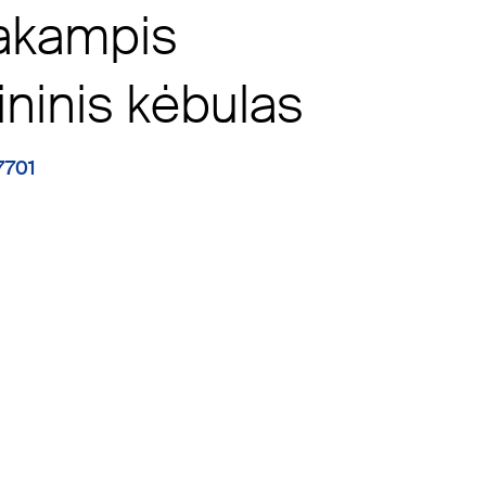
iakampis
ininis kėbulas
7701