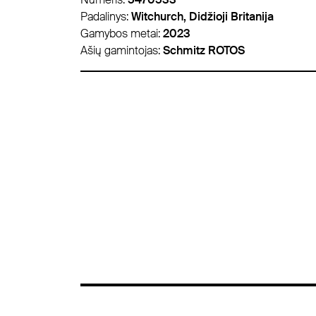
ja
Padalinys:
Panevėžys, Lietuva
Gamybos metai:
2012
Ašių gamintojas:
BPW