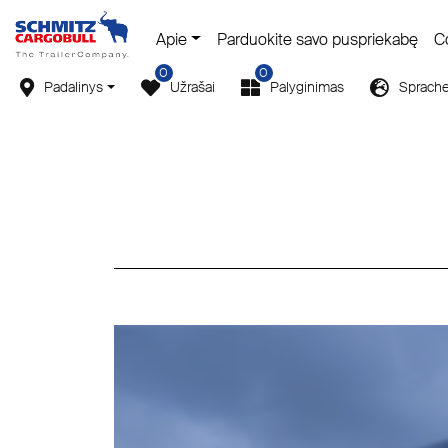
Apie
Parduokite savo puspriekabę
C
0
0
Padalinys
Užrašai
Palyginimas
Sprach