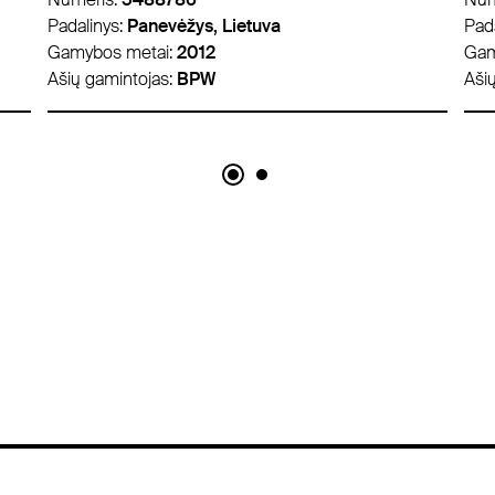
Padalinys:
Lyon, Prancūzija
Pad
Gamybos metai:
2019
Gam
Ašių gamintojas:
Schmitz ROTOS
Aši