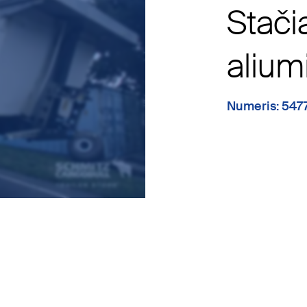
Stač
alium
Numeris: 547