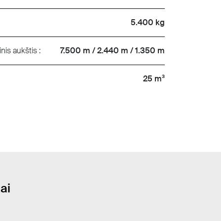
5.400 kg
inis aukštis :
7.500 m / 2.440 m / 1.350 m
25 m³
ai