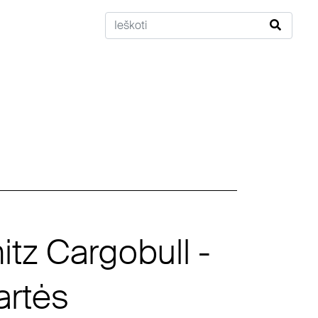
tz Cargobull -
artės