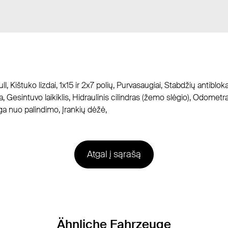
, Kištuko lizdai, 1x15 ir 2x7 polių, Purvasaugiai, Stabdžių antiblok
Gesintuvo laikiklis, Hidraulinis cilindras (žemo slėgio), Odometras
 nuo palindimo, Įrankių dėžė,
Atgal į sąrašą
Ähnliche Fahrzeuge