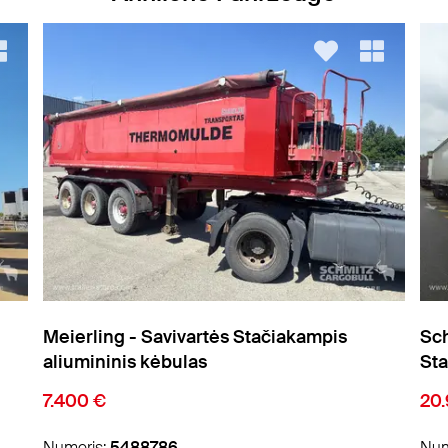
Schmitz Cargobull - Savivartės
Sch
Stačiakampis aliumininis kėbulas
20.950 €
38
Numeris:
5489096
Num