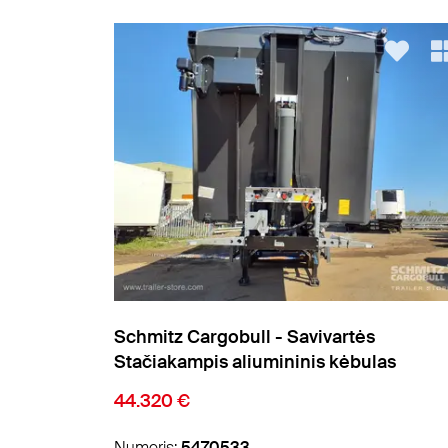
Meierling - Savivartės Stačiakampis
las
aliumininis kėbulas
7.400 €
Numeris:
5488786