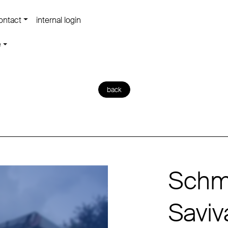
ontact
internal login
e
back
Schmi
Saviv