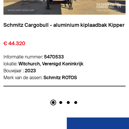
Meierling - aluminium kiplaadbak Kipper
€ 7.400
Informatie nummer:
5488786
lokatie:
Panevėžys, Litouwen
Bouwjaar :
2012
Merk van de assen:
BPW