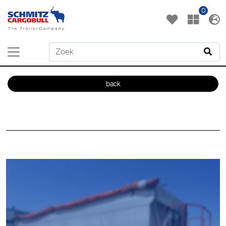
0
back