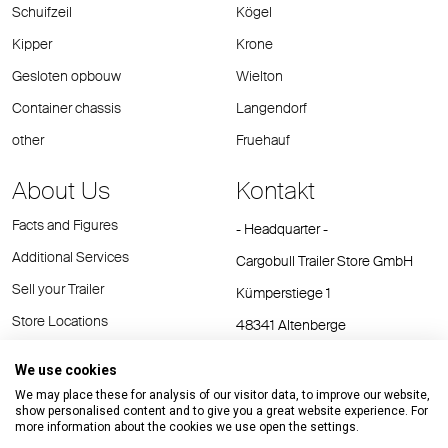
Schuifzeil
Kögel
Kipper
Krone
Gesloten opbouw
Wielton
Container chassis
Langendorf
other
Fruehauf
About Us
Kontakt
Facts and Figures
- Headquarter -
Additional Services
Cargobull Trailer Store GmbH
Sell your Trailer
Kümperstiege 1
Store Locations
48341 Altenberge
Tel.: +49 (2558) 81 25 00
We use cookies
E-Mail:
cts@cargobull.com
We may place these for analysis of our visitor data, to improve our website,
show personalised content and to give you a great website experience. For
more information about the cookies we use open the settings.