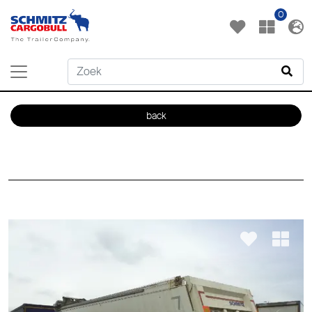
0
back