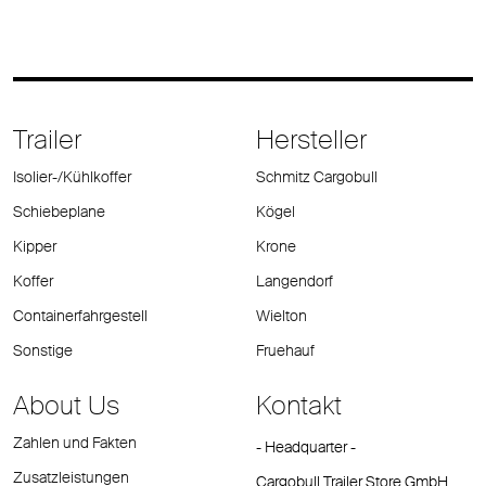
Trailer
Hersteller
Isolier-/Kühlkoffer
Schmitz Cargobull
Schiebeplane
Kögel
Kipper
Krone
Koffer
Langendorf
Containerfahrgestell
Wielton
Sonstige
Fruehauf
About Us
Kontakt
Zahlen und Fakten
- Headquarter -
Zusatzleistungen
Cargobull Trailer Store GmbH