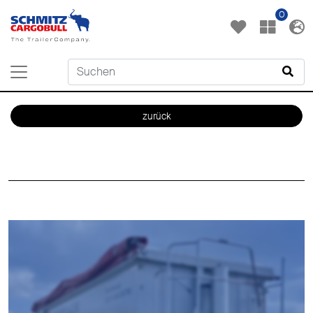
0
zurück