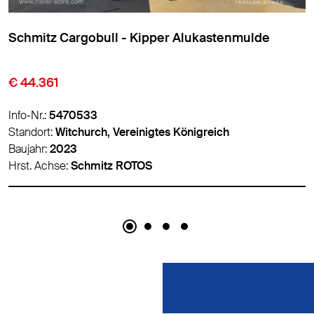
Meierling - Kipper Alukastenmulde
€ 6.900
Info-Nr.:
5488786
Standort:
Panevėžys, Litauen
Baujahr:
2012
Hrst. Achse:
BPW