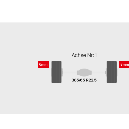
Achse Nr: 1
6mm
8mm
385/65 R22.5