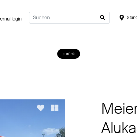
Stand
ternal login
zurück
Meier
Aluk