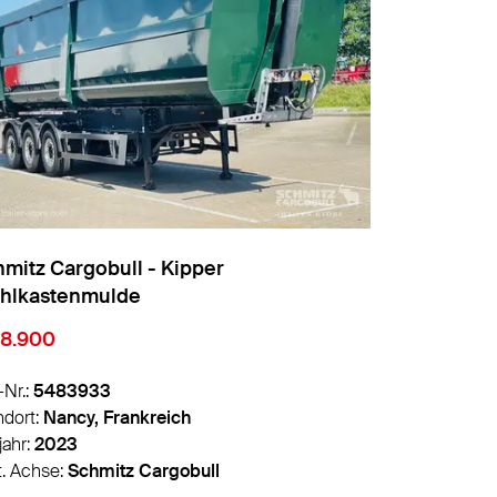
mitz Cargobull - Kipper
Schmitz Car
ahlkastenmulde
Alukasten
38.900
€ 44.289
-Nr.:
5483933
Info-Nr.:
5470
ndort:
Nancy, Frankreich
Standort:
Witc
jahr:
2023
Baujahr:
2023
t. Achse:
Schmitz Cargobull
Hrst. Achse:
S