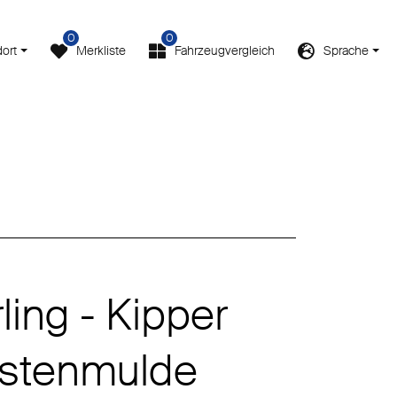
0
0
ort
Merkliste
Fahrzeugvergleich
Sprache
ling - Kipper
astenmulde