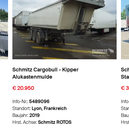
Schmitz Cargobull - Kipper
Sch
Alukastenmulde
St
€ 20.950
€ 
Info-Nr.:
5489096
Info
Standort:
Lyon, Frankreich
Sta
Baujahr:
2019
Bau
Hrst. Achse:
Schmitz ROTOS
Hrs