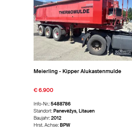
Meierling - Kipper Alukastenmulde
€ 6.900
Info-Nr.:
5488786
igreich
Standort:
Panevėžys, Litauen
Baujahr:
2012
Hrst. Achse:
BPW