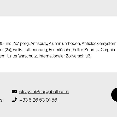
 und 2x7 polig, Antispray, Aluminiumboden, Antiblockiersystem
r (2x), weiß, Luftfederung, Feuerlöscherhalter, Schmitz Cargobu
em, Unterfahrschutz, Internationaler Zollverschluß,
cts.lyon@cargobull.com
es
+33 6 26 53 01 56