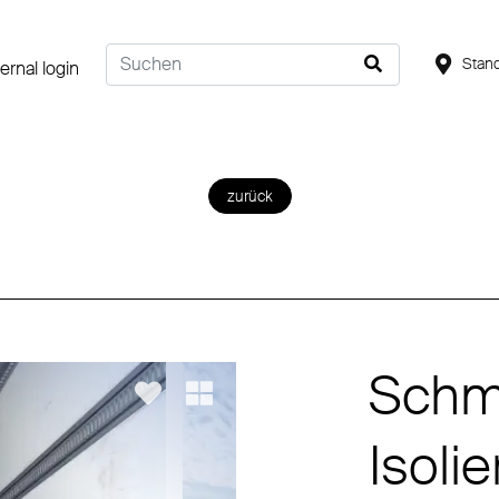
Stand
ternal login
zurück
Schmi
Isolie