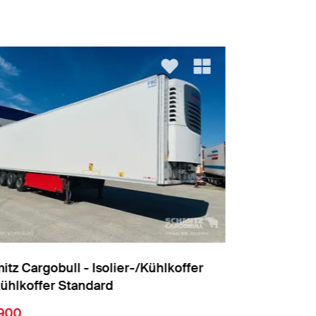
mitz Cargobull - Isolier-/Kühlkoffer
Schmitz Car
fkühlkoffer Standard
Tiefkühlkof
34.500
€ 26.000