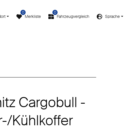
0
0
ort
Merkliste
Fahrzeugvergleich
Sprache
tz Cargobull -
r-/Kühlkoffer