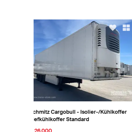
ühlkoffer
Schmitz Cargobull - Isolier-/Kühlkoffer
Tiefkühlkoffer Multitemp
€ 26.000