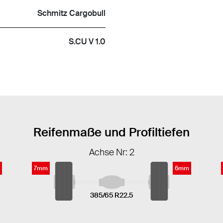
Schmitz Cargobull
S.CU V 1.0
Reifenmaße und Profiltiefen
Achse Nr: 2
7mm
6mm
385/65 R22.5