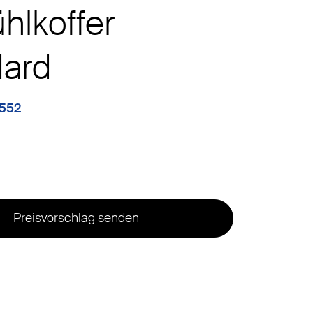
ühlkoffer
dard
4552
Preisvorschlag senden