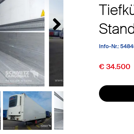
Tiefk
Stan
Info-Nr.: 548
€ 34.500