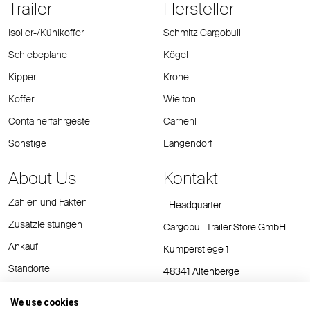
Trailer
Hersteller
Isolier-/Kühlkoffer
Schmitz Cargobull
Schiebeplane
Kögel
Kipper
Krone
Koffer
Wielton
Containerfahrgestell
Carnehl
Sonstige
Langendorf
About Us
Kontakt
Zahlen und Fakten
- Headquarter -
Zusatzleistungen
Cargobull Trailer Store GmbH
Ankauf
Kümperstiege 1
Standorte
48341 Altenberge
Tel.: +49 (2558) 81 25 00
We use cookies