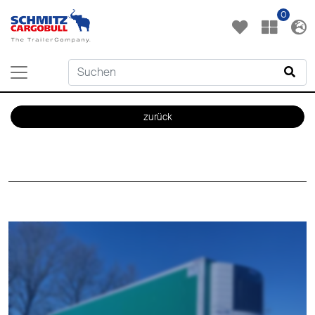
0
zurück