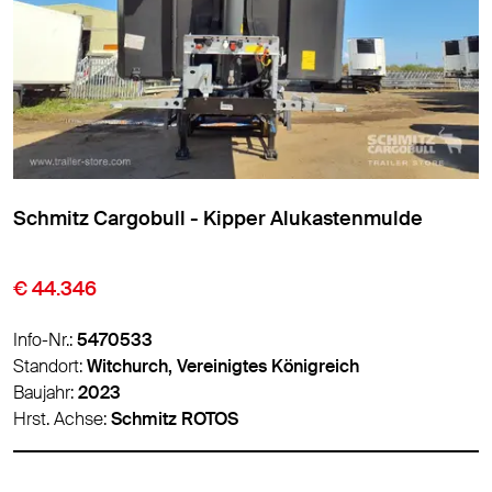
Meierling - Kipper Alukastenmulde
€ 6.900
Info-Nr.:
5488786
Standort:
Panevėžys, Litauen
Baujahr:
2012
Hrst. Achse:
BPW