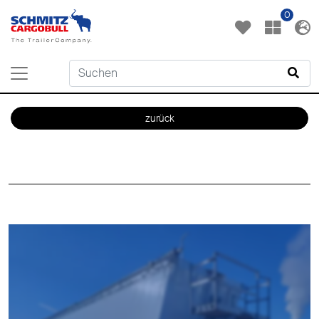
0
zurück