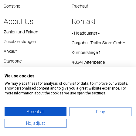
Sonstige
Fruehauf
About Us
Kontakt
Zahlen und Fakten
- Headquarter -
Zusatzleistungen
Cargobull Trailer Store GmbH
Ankauf
Kümperstiege 1
Standorte
48341 Altenberge
Tel.: +49 (2558) 81 25 00
We use cookies
E-Mail:
cts@cargobull.com
We may place these for analysis of our visitor data, to improve our website,
show personalised content and to give you a great website experience. For
more information about the cookies we use open the settings.
Accept all
Deny
Impressum / Rechtliche Hinweise
AGB
Datenschutz
No, adjust