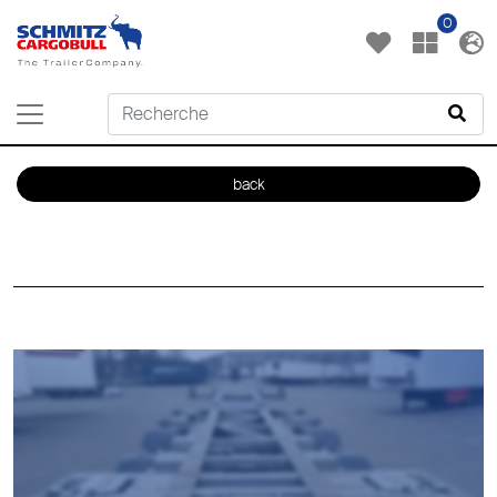
0
back