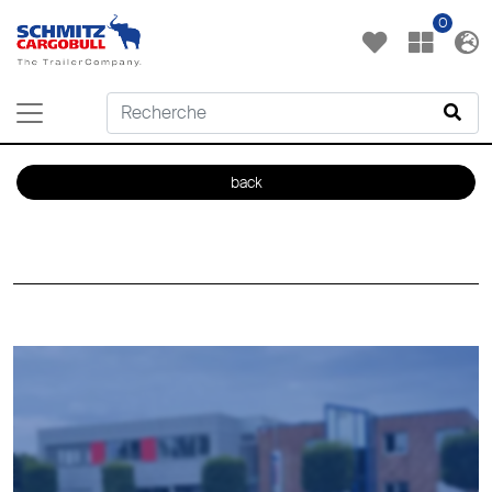
0
back